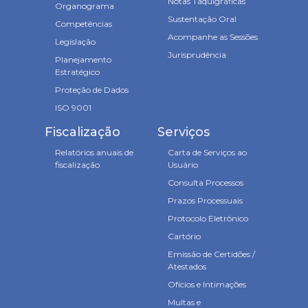
Notas Taquigráficas
Organograma
Sustentação Oral
Competências
Acompanhe as Sessões
Legislação
Jurisprudência
Planejamento
Estratégico
Proteção de Dados
ISO 9001
Fiscalização
Serviços
Relatórios anuais de
Carta de Serviços ao
fiscalização
Usuário
Consulta Processos
Prazos Processuais
Protocolo Eletrônico
Cartório
Emissão de Certidões /
Atestados
Ofícios e Intimações
Multas e