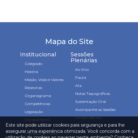
Mapa do Site
Institucional
Sessões
Plenárias
Colegiado
Ao Vivo
História
Pauta
Missão, Visão e Valores
Ata
Relatorias
Notas Taquigráficas
Organograma
Sustentação Oral
Competências
Acompanhe as Sessões
Legislação
Jurisprudência
Planejamento
Este site pode utilizar cookies para segurança e para lhe
Estratégico
assegurar uma experiência otimizada. Você concorda com a
Proteção de Dados
utilização de cookies ao navegar neste ambiente? Conheça