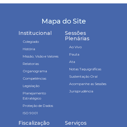
Mapa do Site
Institucional
Sessões
Plenárias
Colegiado
Ao Vivo
História
Pauta
Missão, Visão e Valores
Ata
Relatorias
Notas Taquigráficas
Organograma
Sustentação Oral
Competências
Acompanhe as Sessões
Legislação
Jurisprudência
Planejamento
Estratégico
Proteção de Dados
ISO 9001
Fiscalização
Serviços