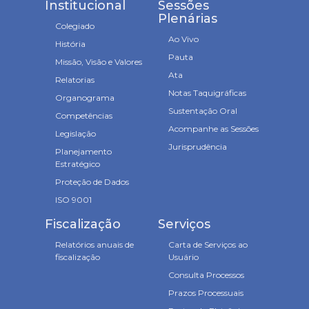
Institucional
Sessões
Plenárias
Colegiado
Ao Vivo
História
Pauta
Missão, Visão e Valores
Ata
Relatorias
Notas Taquigráficas
Organograma
Sustentação Oral
Competências
Acompanhe as Sessões
Legislação
Jurisprudência
Planejamento
Estratégico
Proteção de Dados
ISO 9001
Fiscalização
Serviços
Relatórios anuais de
Carta de Serviços ao
fiscalização
Usuário
Consulta Processos
Prazos Processuais